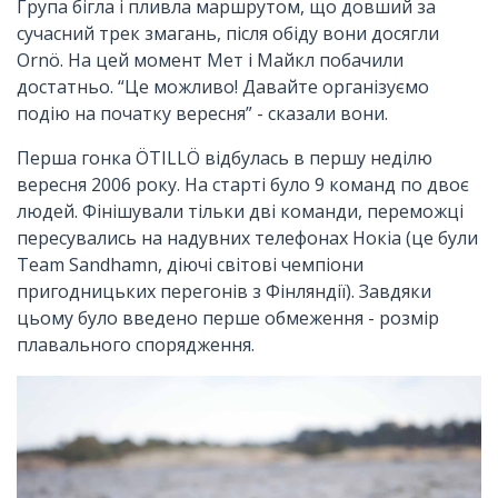
Група бігла і пливла маршрутом, що довший за
сучасний трек змагань, після обіду вони досягли
Ornö. На цей момент Мет і Майкл побачили
достатньо. “Це можливо! Давайте організуємо
подію на початку вересня” - сказали вони.
Перша гонка ÖTILLÖ відбулась в першу неділю
вересня 2006 року. На старті було 9 команд по двоє
людей. Фінішували тільки дві команди, переможці
пересувались на надувних телефонах Нокіа (це були
Team Sandhamn, діючі світові чемпіони
пригодницьких перегонів з Фінляндії). Завдяки
цьому було введено перше обмеження - розмір
плавального спорядження.