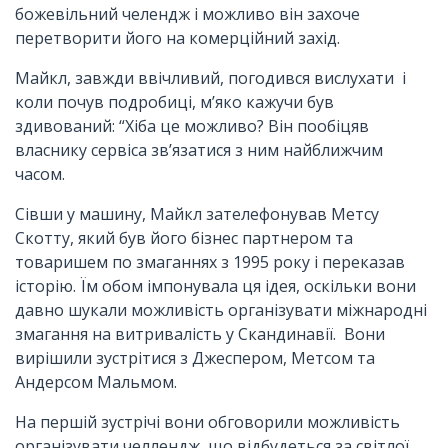
божевільний челендж і можливо він захоче
перетворити його на комерційний захід.
Майкл, завжди ввічливий, погодився вислухати і
коли почув подробиці, м’яко кажучи був
здивований: “Хіба це можливо? Він пообіцяв
власнику сервіса зв’язатися з ним найближчим
часом.
Сівши у машину, Майкл зателефонував Метсу
Скотту, який був його бізнес партнером та
товаришем по змаганнях з 1995 року і переказав
історію. Їм обом імпонувала ця ідея, оскільки вони
давно шукали можливість організувати міжнародні
змагання на витривалість у Скандинавії. Вони
вирішили зустрітися з Джеспером, Метсом та
Андерсом Мальмом.
На першій зустрічі вони обговорили можливість
організувати челлендж, що відбудеться за світлої