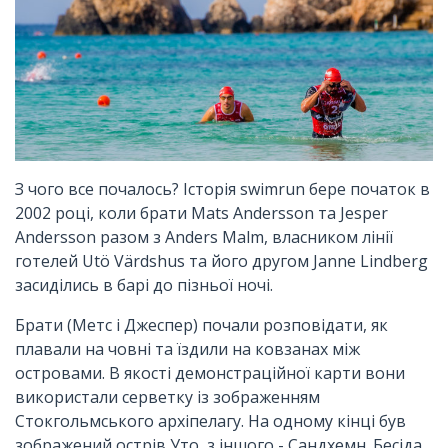
З чого все почалось? Історія swimrun бере початок в
2002 році, коли брати Mats Andersson та Jesper
Andersson разом з Anders Malm, власником лінії
готелей Utö Värdshus та його другом Janne Lindberg
засиділись в барі до пізньої ночі.
Брати (Метс і Джеспер) почали розповідати, як
плавали на човні та їздили на ковзанах між
островами. В якості демонстраційної карти вони
використали серветку із зображенням
Стокгольмського архіпелагу. На одному кінці був
зображений острів Уто, з іншого - Сандхемн. Бесіда