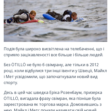
Подія була широко висвітлена на телебаченні, що і
сприяло зацікавленості все більше і більше людей.
Без ÖTILLÖ не було б свімрану, але тільки в 2012
році, коли відбулися три інші івенти у Швеції, Майкл
і Мет усвідомили, що започаткували новий вид
спорту.
Десь в цей час шведка Еріка Розенбаум, призерка
ÖTILLÖ, вигадала фразу свімран, яка пізніше була
зареєстрована як торгова марка. Домовившись з
нею, Майкл і Метс почали називати свій новий