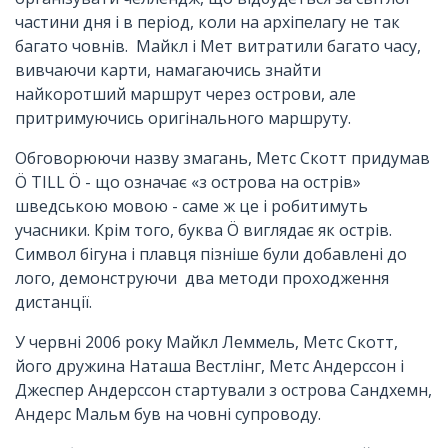
частини дня і в період, коли на архіпелагу не так
багато човнів. Майкл і Мет витратили багато часу,
вивчаючи карти, намагаючись знайти
найкоротший маршрут через острови, але
притримуючись оригінального маршруту.
Обговорюючи назву змагань, Метс Скотт придумав
Ö TILL Ö - що означає «з острова на острів»
шведською мовою - саме ж це і робитимуть
учасники. Крім того, буква Ö виглядає як острів.
Символ бігуна і плавця пізніше були добавлені до
лого, демонструючи два методи проходження
дистанції.
У червні 2006 року Майкл Леммель, Метс Скотт,
його дружина Наташа Вестлінг, Метс Андерссон і
Джеспер Андерссон стартували з острова Сандхемн,
Андерс Мальм був на човні супроводу.