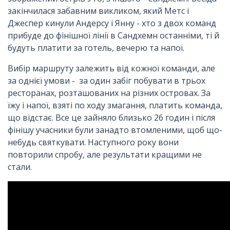
закінчилася забавним викликом, який Метс і
Джеспер кинули Андерсу і Янну - хто з двох команд
прибуде до фінішної лінії в Сандхемн останніми, ті й
будуть платити за готель, вечерю та напої.
Вибір маршруту залежить від кожної команди, але
за однієї умови - за один забіг побувати в трьох
ресторанах, розташованих на різних островах. За
їжу і напої, взяті по ходу змагання, платить команда,
що відстає. Все це зайняло близько 26 годин і після
фінішу учасники були занадто втомленими, щоб що-
небудь святкувати. Наступного року вони
повторили спробу, але результати кращими не
стали.