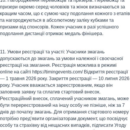
10. Нагородження переможців та призерів: Переможці та
призери окремо серед чоловіків та жінок визначаються за
кращим часом, що є сумою часу подолання кожного з етапів
та нагороджуються в абсолютному заліку кубками та
призами від спонсорів. Кожен учасник в разі успішного
подолання дистанції отримає медаль фінішера.
11. Умови реєстрації та участі: Учасники змагань
допускаються до змагань за умови належної і своєчасної
реєстрації на змагання. Реєстрація можлива в режимі
online на сайті https://timingevents.com/ Відкриття реєстрації
— 1 травня 2026 року. Закриття реєстрації — 10 липня 2026
року. Учасник вважається зареєстрованим, якщо він
заповнив заявку та сплатив стартовий внесок.
Реєстраційний внесок, сплачений учасником змагань, може
бути перереєстрований на іншу особу не пізніше, ніж за 7
днів до початку змагань. Для отримання стартового номеру
потрібно пред’явити організаторам документ, що посвідчує
особу та страхівку від нещасних випадків, підписати Угоду