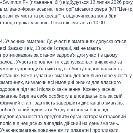
«SwimrunIF» (плавання, біг) відбудуться 12 липня 2026 року
в м.Івано-Франківськ на території міського озера (КП ”Центр
розвитку міста та рекреації” ), відпочинкова зона біля
станції прокату човнів. Початок змагань о 10.00
4. Учасники змагань: До участі в змаганнях допускаються
всі бажаючі від 18 років і старші, які не мають
протипоказань за станом здоров'я для участі в цьому
заході. Участь неповнолітніх допускається виключно за
умови супроводу батьків під особисту відповідальність
останніх. Кожен учасник змагань добровільно бере участь у
змаганнях, визнаючи всі ймовірні ризики для власного
здоров’я під час і після їх закінчення. Кожен учасник
змагань бере на себе особисту відповідальність за свій
фізичний стан і здатність завершити дистанцію змагань,
зобов’язаний підписати Угоду про звільнення від
відповідальності та пред’явити організаторам страховий
поліс від нещасних випадків дійсний на день змагань.
Учасник змагань повинен вміти плавати і пропливати